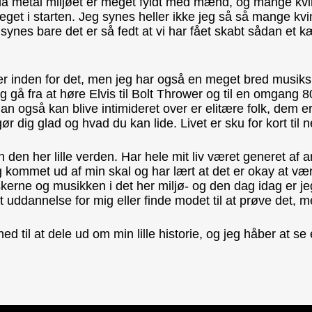
da metal miljøet er meget fyldt med mænd, og mange kvind
 meget i starten. Jeg synes heller ikke jeg så så mange kvi
g synes bare det er så fedt at vi har fået skabt sådan e
nrer inden for det, men jeg har også en meget bred musi
eg gå fra at høre Elvis til Bolt Thrower og til en omgang 8
n også kan blive intimideret over er elitære folk, dem e
gør dig glad og hvad du kan lide. Livet er sku for kort ti
n den her lille verden. Har hele mit liv været generet af
g kommet ud af min skal og har lært at det er okay at vær
kerne og musikken i det her miljø- og den dag idag er j
t uddannelse for mig eller finde modet til at prøve det, m
ghed til at dele ud om min lille historie, og jeg håber at 
!