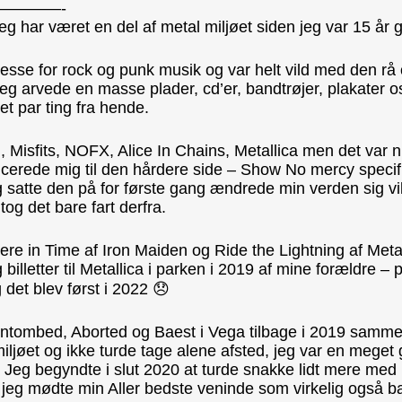
————-
Jeg har været en del af metal miljøet siden jeg var 15 år
resse for rock og punk musik og var helt vild med den rå
g arvede en masse plader, cd’er, bandtrøjer, plakater o
t par ting fra hende.
 Misfits, NOFX, Alice In Chains, Metallica men det var 
ucerede mig til den hårdere side – Show No mercy specifi
atte den på for første gang ændrede min verden sig ville
og det bare fart derfra.
 in Time af Iron Maiden og Ride the Lightning af Metal
billetter til Metallica i parken i 2019 af mine forældre – pl
et blev først i 2022 😞
d Entombed, Aborted og Baest i Vega tilbage i 2019 sam
 miljøet og ikke turde tage alene afsted, jeg var en mege
. Jeg begyndte i slut 2020 at turde snakke lidt mere m
jeg mødte min Aller bedste veninde som virkelig også bar