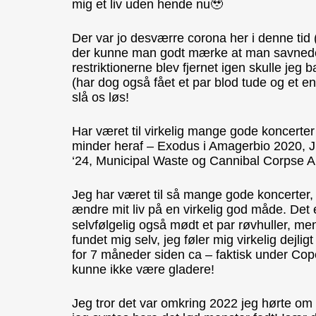
mig et liv uden hende nu🥹
Der var jo desværre corona her i denne tid (
der kunne man godt mærke at man savnede a
restriktionerne blev fjernet igen skulle jeg 
(har dog også fået et par blod tude og et en
slå os løs!
Har været til virkelig mange gode koncerte
minder heraf – Exodus i Amagerbio 2020, Jud
‘24, Municipal Waste og Cannibal Corpse A
Jeg har været til så mange gode koncerter
ændre mit liv på en virkelig god måde. De
selvfølgelig også mødt et par røvhuller, men 
fundet mig selv, jeg føler mig virkelig dejli
for 7 måneder siden ca – faktisk under Co
kunne ikke være gladere!
Jeg tror det var omkring 2022 jeg hørte o