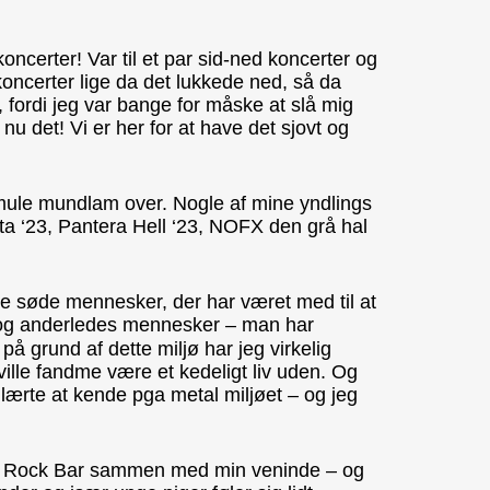
oncerter! Var til et par sid-ned koncerter og
ncerter lige da det lukkede ned, så da
n, fordi jeg var bange for måske at slå mig
nu det! Vi er her for at have det sjovt og
smule mundlam over. Nogle af mine yndlings
ta ‘23, Pantera Hell ‘23, NOFX den grå hal
e søde mennesker, der har været med til at
e og anderledes mennesker – man har
på grund af dette miljø har jeg virkelig
 ville fandme være et kedeligt liv uden. Og
ærte at kende pga metal miljøet – og jeg
elin Rock Bar sammen med min veninde – og