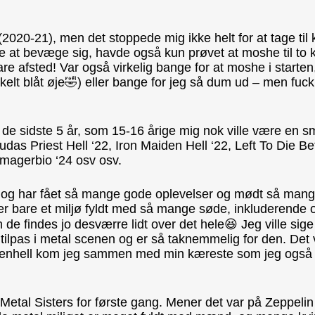
2020-21), men det stoppede mig ikke helt for at tage til k
t bevæge sig, havde også kun prøvet at moshe til to ko
bare afsted! Var også virkelig bange for at moshe i starte
kelt blåt øje🤣) eller bange for jeg så dum ud – men fuck 
r de sidste 5 år, som 15-16 årige mig nok ville være en 
as Priest Hell ‘22, Iron Maiden Hell ‘22, Left To Die Be
magerbio ‘24 osv osv.
, og har fået så mange gode oplevelser og mødt så mang
t er bare et miljø fyldt med så mange søde, inkluderend
de findes jo desværre lidt over det hele😆 Jeg ville sige 
gt tilpas i metal scenen og er så taknemmelig for den. Det
penhell kom jeg sammen med min kæreste som jeg også l
m Metal Sisters for første gang. Mener det var på Zepp