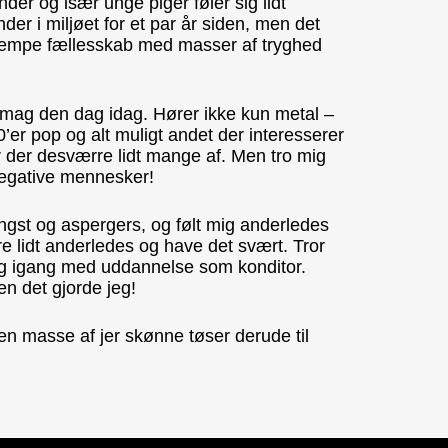
er og især unge piger føler sig lidt
nder i miljøet for et par år siden, men det
t kæmpe fællesskab med masser af tryghed
ksmag den dag idag. Hører ikke kun metal –
0’er pop og alt muligt andet der interesserer
r der desværre lidt mange af. Men tro mig
l negative mennesker!
 angst og aspergers, og følt mig anderledes
e lidt anderledes og have det svært. Tror
eg igang med uddannelse som konditor.
en det gjorde jeg!
se en masse af jer skønne tøser derude til