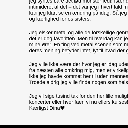
jeg syntes bare det lød monster fedt! Især 
intimideret af det – det var jeg i hvert fald
kan jeg klart se en ændring på idag. Så je
og kærlighed for os sisters.
Jeg elsker metal og alle de forskellige ge
det er dog favoritten. Men til hverdag kan j
mine ører. En ting ved metal scenen som ma
deres mening betyder intet, lyt til hvad der 
Jeg ville ikke være der hvor jeg er idag ude
fra næsten alle omkring mig, men er virkeli
ikke jeg havde kommet her til uden mennes
Troede aldrig jeg ville finde nogen som hels
Jeg vil sige tusind tak for den her lille muli
koncerter eller hvor faen vi nu ellers ku ses
Kærligst Dina🖤