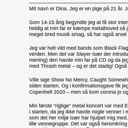
———————————————————
Mit navn er Dina. Jeg er en pige på 21 år. 
Som 14-15 årig begyndte jeg at få stor inte
heldig at min far er kæmpe metalhoved så je
meget bred musik smag, så har også arvet e
Jeg var helt vild med bands som Black Flag,
verden. Men det var Slayer især der introd
mening) den havde min far på CD og da jeg s
med Thrash metal – og er det stadig! Også t
Ville sige Show No Mercy, Caught Somewhere
siden starten. Og i konfirmationsgave fik jeg 
Copenhell 2020 – men så kom corona jo og d
Min første “rigtige” metal koncert var me
i starten, da jeg ikke havde nogle venner i
som det her miljø især har hjulpet mig med
lille vennegruppe. Det var også heromkring 