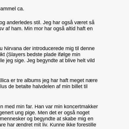
 gammel ca.
 og anderledes stil. Jeg har også været så
sv af ham. Min mor har også altid haft en
nu Nirvana der introducerede mig til denne
kt (Slayers bedste plade ifølge min
 jeg sige. Jeg begyndte at blive helt vild
lica er tre albums jeg har haft meget nære
us de betalte halvdelen af min billet til
men med min far. Han var min koncertmakker
t genert ung pige. Men det er også noget
ed mennesker og begyndte at skabe mig en
e har ændret mit liv. Kunne ikke forestille