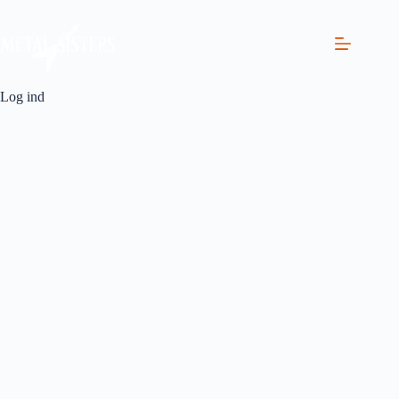
Log ind
Brugernavn eller E-mail
Adgangskode
Hold mig logget ind
Tilmeld