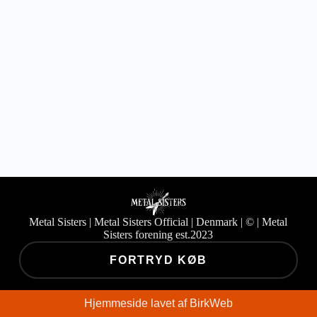
Har du glemt din adgangskode?
Metal Sisters | Metal Sisters Official | Denmark | ©
| Metal
Sisters forening est.2023
FORTRYD KØB
Hjemmeside lavet af
BirkWeb