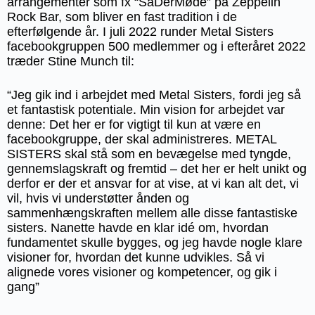
arrangementer som fx “SåDerMøde” på Zeppelin
Rock Bar, som bliver en fast tradition i de
efterfølgende år. I juli 2022 runder Metal Sisters
facebookgruppen 500 medlemmer og i efteråret 2022
træder Stine Munch til:
“Jeg gik ind i arbejdet med Metal Sisters, fordi jeg så
et fantastisk potentiale. Min vision for arbejdet var
denne: Det her er for vigtigt til kun at være en
facebookgruppe, der skal administreres. METAL
SISTERS skal stå som en bevægelse med tyngde,
gennemslagskraft og fremtid – det her er helt unikt og
derfor er der et ansvar for at vise, at vi kan alt det, vi
vil, hvis vi understøtter ånden og
sammenhængskraften mellem alle disse fantastiske
sisters. Nanette havde en klar idé om, hvordan
fundamentet skulle bygges, og jeg havde nogle klare
visioner for, hvordan det kunne udvikles. Så vi
alignede vores visioner og kompetencer, og gik i
gang”