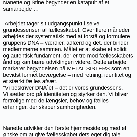
Nanette og Stine begynder en katapult af et
samarbejde …
Arbejdet tager sit udgangspunkt i selve
grundessensen af fællesskabet. Over flere måneder
arbejdes der systematisk med at forstå og formulere
gruppens DNA – værdier, adfærd og det, der binder
medlemmerne sammen. Målet er at skabe et solidt
og autentisk fundament, der er tro mod fællesskabets
ånd og kan bære udviklingen videre. Dette arbejde
markerer begyndelsen på METAL SISTERS som en
bevidst formet bevægelse – med retning, identitet og
et stærkt fælles afsæt.
“Vi beskriver DNA´et – det er vores grundessens.
Vi sætter ord på identiteten og styrker den. Vi bliver
fortrolige med de længsler, behov og fælles
erfaringer, der skaber samhørigheden.
Nanette udvikler den første hjemmeside og med et
ønske om at give fællesskabet dets eget digitale