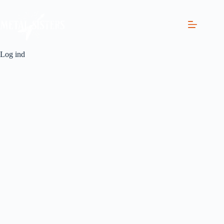
Log ind
Brugernavn eller E-mail
Adgangskode
Hold mig logget ind
Tilmeld