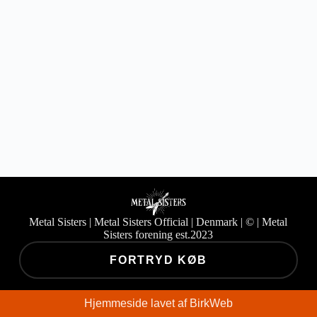
Har du glemt din adgangskode?
Metal Sisters | Metal Sisters Official | Denmark | ©
| Metal
Sisters forening est.2023
FORTRYD KØB
Hjemmeside lavet af
BirkWeb